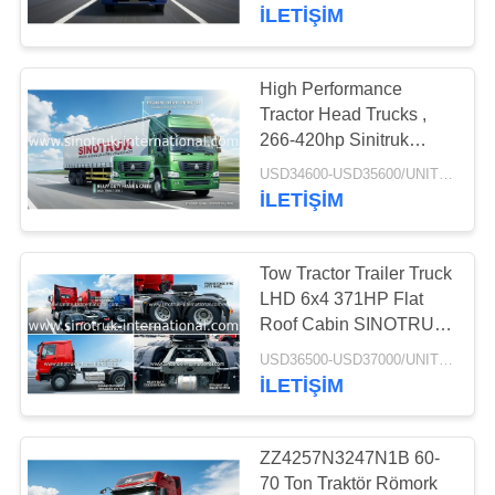
KONTROLÜ
İLETIŞIM
BIZIMLE
High Performance
İLETIŞIM
Tractor Head Trucks ,
266-420hp Sinitruk
Tractor Trailer Truck
TEKLIF
USD34600-USD35600/UNIT)negotiation MOQ:1 Unit
İLETIŞIM
ET
Tow Tractor Trailer Truck
SITE
LHD 6x4 371HP Flat
HARITASI
Roof Cabin SINOTRUK
HOWO Truck
USD36500-USD37000/UNIT)negotiation MOQ:1 Unit
İLETIŞIM
GIZLILIK
POLITIKASI
ZZ4257N3247N1B 60-
70 Ton Traktör Römork