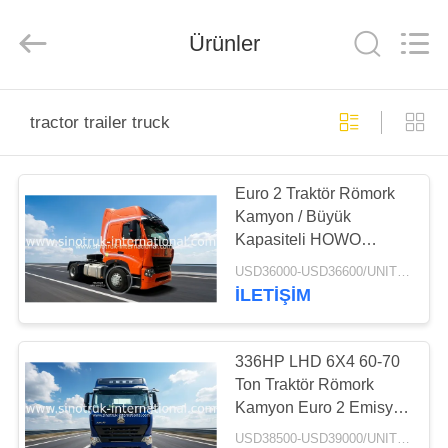
SINOTRUK
INTERNATIONAL
CO.,
LTD..
Ürünler
All
Rights
Reserved.
EVDE
tractor trailer truck
ÜRÜN
Euro 2 Traktör Römork
Kamyon / Büyük
BIZIM
Kapasiteli HOWO
HAKKIMIZDA
Traktör Damperli
USD36000-USD36600/UNIT)negotiation MOQ:1 ADET
Kamyon
İLETIŞIM
FABRIKA
TURU
336HP LHD 6X4 60-70
Ton Traktör Römork
Kamyon Euro 2 Emisyon
KALITE
Standardı
USD38500-USD39000/UNIT)negotiation MOQ:1 ADET