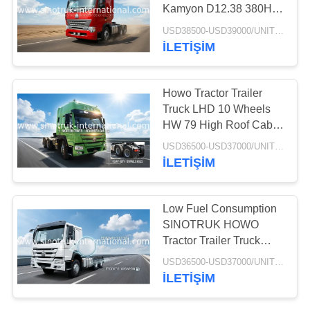
Kamyon D12.38 380HP
Motor Ile 11.596L
USD38500-USD39000/UNIT)negotiation MOQ:1 ADET
İLETIŞIM
Howo Tractor Trailer
Truck LHD 10 Wheels
HW 79 High Roof Cab
Two Berths 102 km / h
USD36500-USD37000/UNIT)negotiation MOQ:1 Unit
İLETIŞIM
Low Fuel Consumption
SINOTRUK HOWO
Tractor Trailer Truck
290HP Single Bed
USD36500-USD37000/UNIT)negotiation MOQ:1 Unit
İLETIŞIM