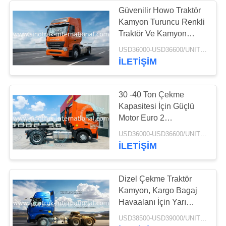
Güvenilir Howo Traktör
Kamyon Turuncu Renkli
Traktör Ve Kamyon
Düşük Yakıt Tüketimi
USD36000-USD36600/UNIT)negotiation MOQ:1 ADET
İLETIŞIM
30 -40 Ton Çekme
Kapasitesi İçin Güçlü
Motor Euro 2
Uluslararası Traktör
USD36000-USD36600/UNIT)negotiation MOQ:1 ADET
Römorku
İLETIŞIM
Dizel Çekme Traktör
Kamyon, Kargo Bagaj
Havaalanı İçin Yarı
Traktör Römorku
USD38500-USD39000/UNIT)negotiation MOQ:1 ADET