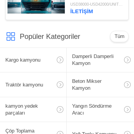
Kamyon
USD38000-USD42000/UNIT)negotiation MOQ:1 ADET
ZZ3257M3847N1 A7-P
İLETIŞIM
Kabin Uzun Ömürlü
Popüler Kategoriler
Tüm
Damperli Damperli
Kargo kamyonu
Kamyon
Beton Mikser
Traktör kamyonu
Kamyon
kamyon yedek
Yangın Söndürme
parçaları
Aracı
Çöp Toplama