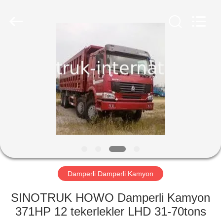
SINOTRUK
INTERNATIONAL
CO.,
LTD..
All
Rights
Reserved.
EVDE
ÜRÜN
BIZIM
HAKKIMIZDA
FABRIKA
TURU
Damperli Damperli Kamyon
SINOTRUK HOWO Damperli Kamyon
KALITE
371HP 12 tekerlekler LHD 31-70tons