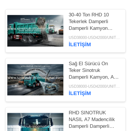
30-40 Ton RHD 10
Tekerlek Damperli
Damperli Kamyon
SINOTRUK HOWO A7
USD38000-USD42000/UNIT)negotiation MOQ:1 ADET
İnşaat İçin
İLETIŞIM
Sağ El Sürücü On
Teker Sinotruk
Damperli Kamyon, Ağır
Hizmet Damperli
USD38000-USD42000/UNIT)negotiation MOQ:1 ADET
Kamyon
İLETIŞIM
RHD SINOTRUK
NASIL A7 Madencilik
Damperli Damperli