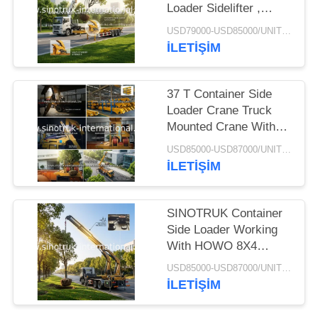
Loader Sidelifter ,
Container Self Loading
USD79000-USD85000/UNIT)negotiation MOQ:1 Unit
Semi Trailer
İLETIŞIM
37 T Container Side
Loader Crane Truck
Mounted Crane With
Hydraulic System
USD85000-USD87000/UNIT)negotiation MOQ:1 Unit
İLETIŞIM
SINOTRUK Container
Side Loader Working
With HOWO 8X4
Cargo Truck Chassis
USD85000-USD87000/UNIT)negotiation MOQ:1 Unit
İLETIŞIM