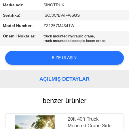
KONTROLÜ
Marka adı:
SINOTRUK
Sertifika:
ISO/3C/BV/IFA/SGS
BIZIMLE
Model Number:
ZZ1257M4341W
İLETIŞIM
Önemli Noktalar:
,
truck mounted hydraulic crane
truck mounted telescopic boom crane
TEKLIF
ET
BIZE ULAŞIN!
SITE
AÇILMIŞ DETAYLAR
HARITASI
benzer ürünler
GIZLILIK
POLITIKASI
20ft 40ft Truck
Mounted Crane Side