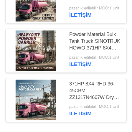
45CBM
pazarlık edilebilir MOQ:1 Unit
ZZ1317N4667W
İLETIŞIM
Powder Material Bulk
Tank Truck SINOTRUK
HOWO 371HP 8X4
RHD 36-45CBM
pazarlık edilebilir MOQ:1 Unit
ZZ1317N4667W
İLETIŞIM
371HP 8X4 RHD 36-
45CBM
ZZ1317N4667W Dry
Bulk Truck For Powder
pazarlık edilebilir MOQ:1 Unit
Material
İLETIŞIM