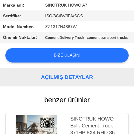
KONTROLÜ
Marka adı:
SINOTRUK HOWO A7
Sertifika:
ISO/3C/BV/IFA/SGS
BIZIMLE
Model Number:
ZZ1317N4667W
İLETIŞIM
Önemli Noktalar:
,
Cement Delivery Truck
cement transport trucks
TEKLIF
BIZE ULAŞIN!
ET
SITE
AÇILMIŞ DETAYLAR
HARITASI
benzer ürünler
GIZLILIK
POLITIKASI
SINOTRUK HOWO
Bulk Cement Truck
371HP 8X4 RHD 36-