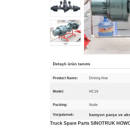
Detaylı ürün tanımı
Product Name:
Driving Alxe
Model:
HC16
Packing:
Nude
kamyon parça ve aks
Vurgulamak:
Truck Spare Parts SINOTRUK HOWO 