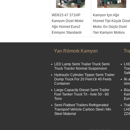
WD615.47 371HP
Kamyon İçin Ağır
Kamyon Dizel Motor
Hizmet Tipi Küçük Dize
Ağır Hizmet Euro2
Motor, En Güçlü Dizel
Emisyon Standardı
Yarı Kamyon Motoru
Ürün adı:
Kamyon
Ürün adı:
Kamyon
Motor
Motor
Türü:
Yarı Römork Kamyon
Dizel
Türü:
Dizel
Tr
Modeli:
WD615.47
Modeli:
WD615.47
Emisyon Standardı:
Emisyon Standardı:
LED Lamp Semi Trailer Truck Semi
LHD
Euro 2
Euro 2
Truck Tractor Normal Suspension
Tra
Saf
Hydraulic Cylinder Tipper Semi Trailer
Dump Truck For 20 Feet Or 40 Feets
İki
Container
röm
Large Capacity Diesel Semi Trailer
Büy
Fuel Tanker Truck Tri - Axle 50 - 80
Ka
Tons
Eur
Semi Flatbed Trailers Refrigerated
Tra
Transport Vehicle Carbon Steel / Mn
LHD
Steel Material
ZZ