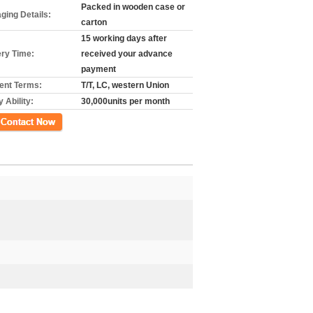
Packed in wooden case or
ging Details:
carton
15 working days after
ery Time:
received your advance
payment
nt Terms:
T/T, LC, western Union
 Ability:
30,000units per month
m