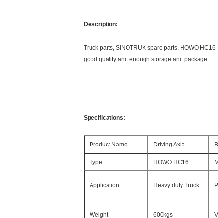
Description:
Truck parts, SINOTRUK spare parts, HOWO HC16 Dri
good quality and enough storage and package.
Specifications:
Product Name
Driving Axle
B
Type
HOWO HC16
M
Application
Heavy duty Truck
P
Weight
600kgs
V