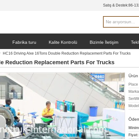
Satış & Destek:
86-13
Fabrika turu
Kalite Kontrolü
Bizimle İletişim
Tekl
HC16 Driving Alxe 16Tons Double Reduction Replacement Parts For Trucks
le Reduction Replacement Parts For Trucks
Ürün 
Place 
Marka
Sertifi
Model
Ödeme
Minim
Fiyat: