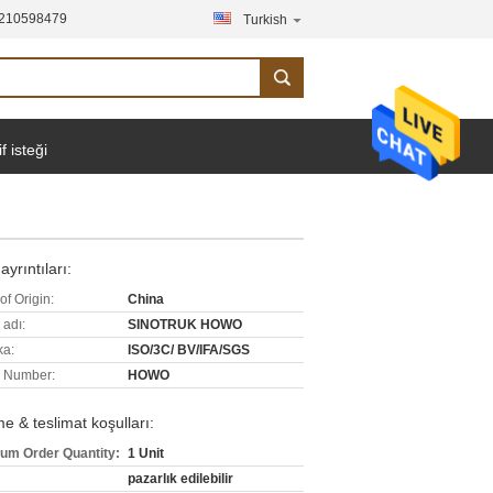
210598479
Turkish
if isteği
ayrıntıları:
of Origin:
China
 adı:
SINOTRUK HOWO
ka:
ISO/3C/ BV/IFA/SGS
 Number:
HOWO
 & teslimat koşulları:
um Order Quantity:
1 Unit
pazarlık edilebilir