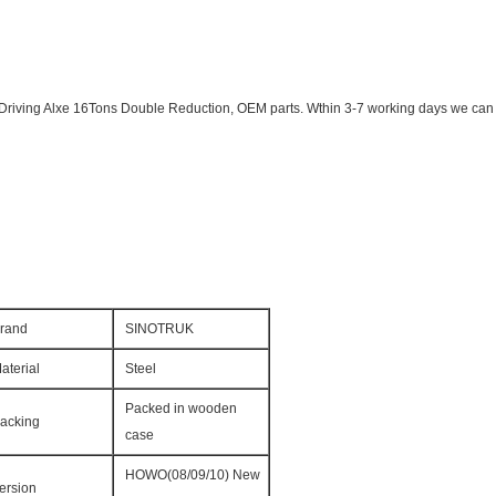
ving Alxe 16Tons Double Reduction, OEM parts. Wthin 3-7 working days we can del
rand
SINOTRUK
aterial
Steel
Packed in wooden
acking
case
HOWO(08/09/10) New
ersion