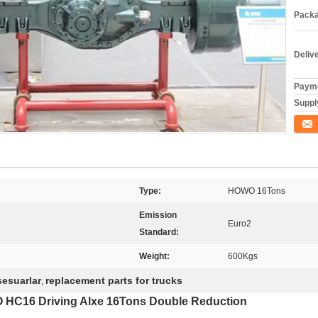
Packa
Deliv
Payme
Supply
İletişi
Type:
HOWO 16Tons
Emission
Euro2
Standard:
Weight:
600Kgs
esuarlar
replacement parts for trucks
,
HC16 Driving Alxe 16Tons Double Reduction