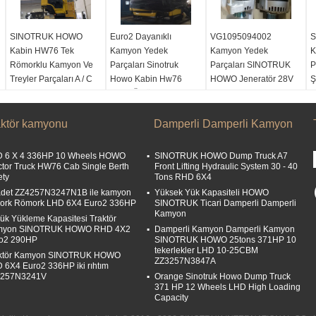
SINOTRUK HOWO
Euro2 Dayanıklı
VG1095094002
S
l
Kabin HW76 Tek
Kamyon Yedek
Kamyon Yedek
K
Römorklu Kamyon Ve
Parçaları Sinotruk
Parçaları SINOTRUK
P
Treyler Parçaları A / C
Howo Kabin Hw76
HOWO Jeneratör 28V
Ş
Uzun Ömür
70A
H
Ürün adı:
kamyon
kabini
Ürün adı:
kamyon
Ürün adı:
Jeneratör
Ü
aktör kamyonu
Türü:
Kabinler
kabini
Damperli Damperli Kamyon
Türü:
VG1095094002
K
Modeli:
HW76
Türü:
Kabinler
Modeli:
28V, 70A
B
Emisyon Standardı:
Modeli:
HW76
Emisyon Standardı:
P
 6 X 4 336HP 10 Wheels HOWO
SINOTRUK HOWO Dump Truck A7
Euro 2
Emisyon Standardı:
Euro 2
A
ctor Truck HW76 Cab Single Berth
Front Lifting Hydraulic System 30 - 40
ety
Tons RHD 6X4
Euro 2
M
 adet ZZ4257N3247N1B ile kamyon
Yüksek Yük Kapasiteli HOWO
ork Römork LHD 6X4 Euro2 336HP
SINOTRUK Ticari Damperli Damperli
Kamyon
ük Yükleme Kapasitesi Traktör
myon SINOTRUK HOWO RHD 4X2
Damperli Kamyon Damperli Kamyon
o2 290HP
SINOTRUK HOWO 25tons 371HP 10
tekerlekler LHD 10-25CBM
ktör Kamyon SINOTRUK HOWO
ZZ3257N3847A
 6X4 Euro2 336HP iki rıhtım
4257N3241V
Orange Sinotruk Howo Dump Truck
371 HP 12 Wheels LHD High Loading
Capacity