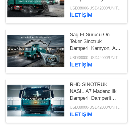
SINOTRUK HOWO A7
USD38000-USD42000/UNIT)negotiation MOQ:1 ADET
İnşaat İçin
İLETIŞIM
Sağ El Sürücü On
Teker Sinotruk
Damperli Kamyon, Ağır
Hizmet Damperli
USD38000-USD42000/UNIT)negotiation MOQ:1 ADET
Kamyon
İLETIŞIM
RHD SINOTRUK
NASIL A7 Madencilik
Damperli Damperli
Kamyon
USD38000-USD42000/UNIT)negotiation MOQ:1 ADET
ZZ3257M3847N1 A7-P
İLETIŞIM
Kabin Uzun Ömürlü