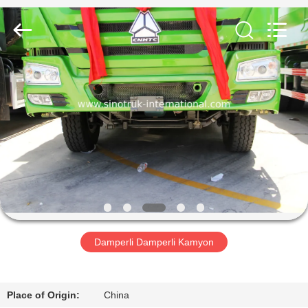
SINOTRUK
INTERNATIONAL
CO.,
LTD..
All
Rights
Reserved.
EVDE
ÜRÜN
BIZIM
HAKKIMIZDA
FABRIKA
TURU
Damperli Damperli Kamyon
KALITE
Place of Origin:
China