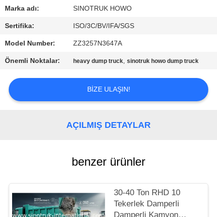
KONTROLÜ
Marka adı:
SINOTRUK HOWO
Sertifika:
ISO/3C/BV/IFA/SGS
BIZIMLE
Model Number:
ZZ3257N3647A
İLETIŞIM
Önemli Noktalar:
,
heavy dump truck
sinotruk howo dump truck
TEKLIF
BIZE ULAŞIN!
ET
SITE
AÇILMIŞ DETAYLAR
HARITASI
benzer ürünler
GIZLILIK
POLITIKASI
30-40 Ton RHD 10
Tekerlek Damperli
Damperli Kamyon