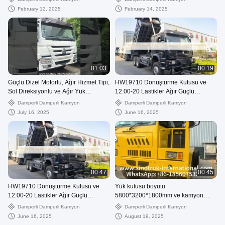
Tarp Flip Cove
February 12, 2025
February 14, 2025
01:03
00:19
Güçlü Dizel Motorlu, Ağır Hizmet Tipi,
HW19710 Dönüştürme Kutusu ve
Sol Direksiyonlu ve Ağır Yük
12.00-20 Lastikler Ağır Güçlü
Taşımacılığına Uygun Taşıyıcı
İhtiyaçlar İçin Ağır Güçlü Taşıyıcı
Damperli Damperli Kamyon
Damperli Damperli Kamyon
July 16, 2025
June 16, 2025
00:47
00:45
HW19710 Dönüştürme Kutusu ve
Yük kutusu boyutu
12.00-20 Lastikler Ağır Güçlü
5800*3200*1800mm ve kamyon
İhtiyaçlar İçin Ağır Güçlü Taşıyıcı
kabin HW7D ile çok yönlü ağır yük
Damperli Damperli Kamyon
Damperli Damperli Kamyon
taşıyıcısı
June 16, 2025
August 19, 2025