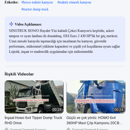
Etiketler:
#
howo traktör kamyon
#
traktör römork kamyon
#
tractor dump truck
Video Açıklaması:
SINOTRUK HOWO Hayalet Yüz kabinli Çekici Kamyon'u keşfedin, askeri
tampon ve uyarı lambası ile donatılmış, 6X6 Euro 2 430 HP'lik bir güç merkezi.
Uzun mesafe karayolu taşımacılığı için tasarlanan bu kamyon, güvenilir
performans, mükemmel yükleme kapasitesi ve çeşitli yol koşullarına uyum sağlar.
Lojistik, inşaat ve madencilik uygulamaları için mükemmeldir.
İlişkili Videolar
00:24
00:24
İnşaat Howo 6x4 Tipper Dump Truck
Güçlü ve çok yönlü: HOWO 6x4
RHD Drive
380HP Mavi Çöp Kamyonu 20CBM
Kare Kargo Kutusu ve Su geçirmez
Damperli Damperli Kamyon
Damperli Damperli Kamyon