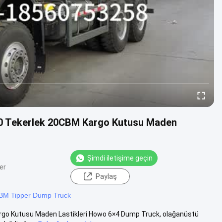
10 Tekerlek 20CBM Kargo Kutusu Maden
Şimdi iletişime geçin
er
Paylaş
BM Tipper Dump Truck
rgo Kutusu Maden Lastikleri Howo 6×4 Dump Truck, olağanüstü