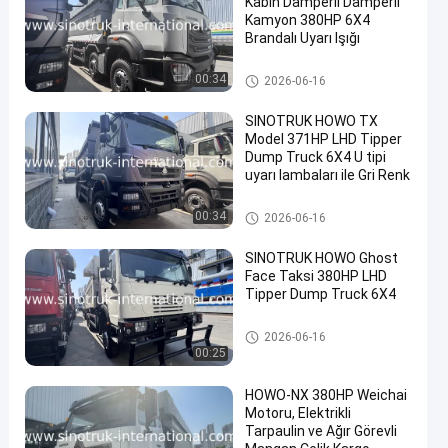
Kabin Damperli Damperli
Kamyon 380HP 6X4
Brandalı Uyarı Işığı
Damperli Damperli Kamyon
00:34
2026-06-16
SINOTRUK HOWO TX
Model 371HP LHD Tipper
Dump Truck 6X4 U tipi
uyarı lambaları ile Gri Renk
Damperli Damperli Kamyon
00:34
2026-06-16
SINOTRUK HOWO Ghost
Face Taksi 380HP LHD
Tipper Dump Truck 6X4
Damperli Damperli Kamyon
2026-06-16
00:25
HOWO-NX 380HP Weichai
Motoru, Elektrikli
Tarpaulin ve Ağır Görevli